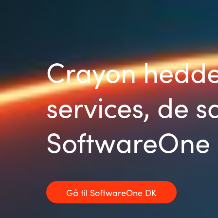
Crayon hedde
services, de s
SoftwareOne
Gå til SoftwareOne DK