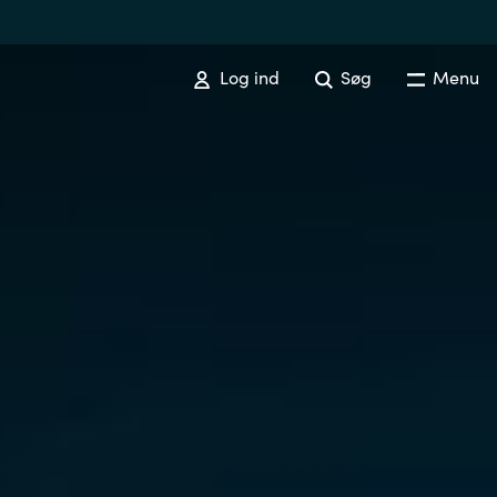
Log ind
Søg
Menu
Australia
Czechia
Finland