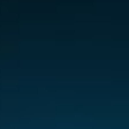
Hungary
Indonesia
Latvia
Middle East
Oman
Portugal
Serbia
Spain