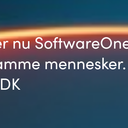
r nu SoftwareOn
amme mennesker. Fø
 DK