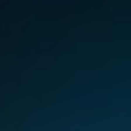
Germany
India
Kuwait
Malaysia
Norway
Poland
Romania
Singapore