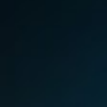
France
Viden
Iceland
Karriere
Kingdom of Saudi Arabia
Lithuania
Kontakt os
Netherlands
Philippines
Qatar
Slovenia