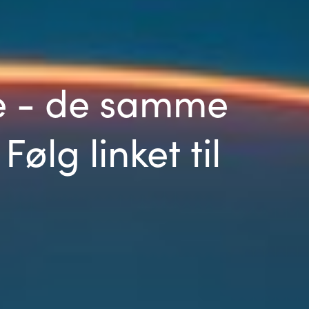
e - de samme
lg linket til