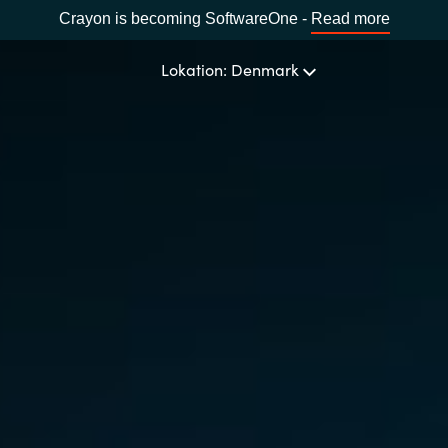
Crayon is becoming SoftwareOne -
Read more
Lokation: Denmark
OM OS
Ledelsen Crayon A/S
VÆLG EN CRAYON-LOKATION
Africa
Bulgaria
Estonia